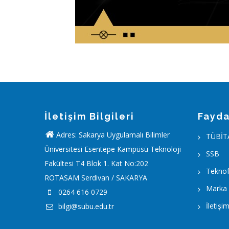
İletişim Bilgileri
Fayda
Adres: Sakarya Uygulamalı Bilimler
TÜBİT
Üniversitesi Esentepe Kampüsü Teknoloji
SSB
Fakültesi T4 Blok 1. Kat No:202
Teknof
ROTASAM Serdivan / SAKARYA
Marka
0264 616 0729
İletişi
bilgi@subu.edu.tr