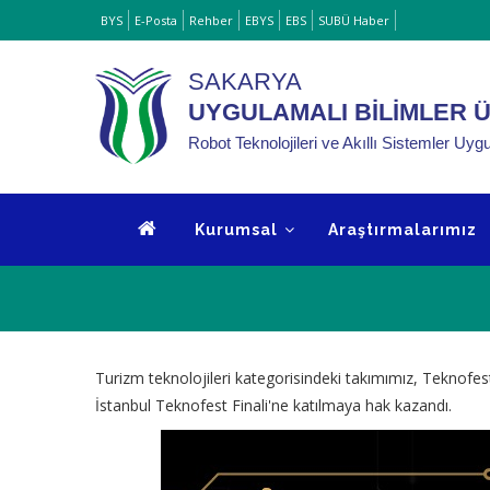
Ana
BYS
E-Posta
Rehber
EBYS
EBS
SUBÜ Haber
içeriğe
atla
SAKARYA
UYGULAMALI BİLİMLER Ü
Robot Teknolojileri ve Akıllı Sistemler U
ANA
Kurumsal
Araştırmalarımız
MENÜ
Turizm teknolojileri kategorisindeki takımımız, Teknof
İstanbul Teknofest Finali'ne katılmaya hak kazandı.