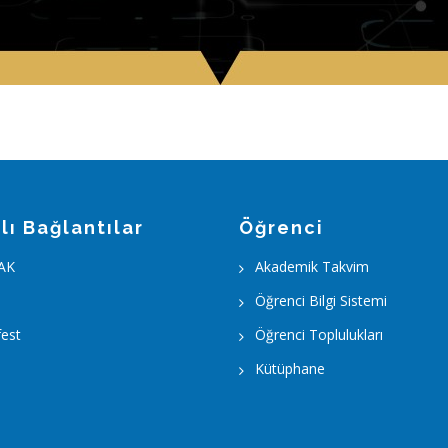
lı Bağlantılar
Öğrenci
AK
Akademik Takvim
Öğrenci Bilgi Sistemi
est
Öğrenci Toplulukları
Kütüphane
m