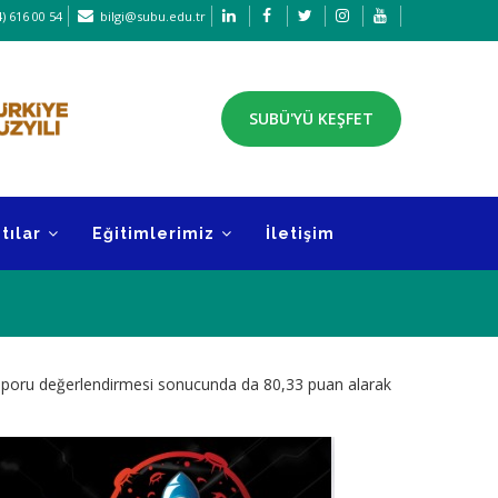
) 616 00 54
bilgi@subu.edu.tr
SUBÜ'YÜ KEŞFET
tılar
Eğitimlerimiz
İletişim
 raporu değerlendirmesi sonucunda da 80,33 puan alarak