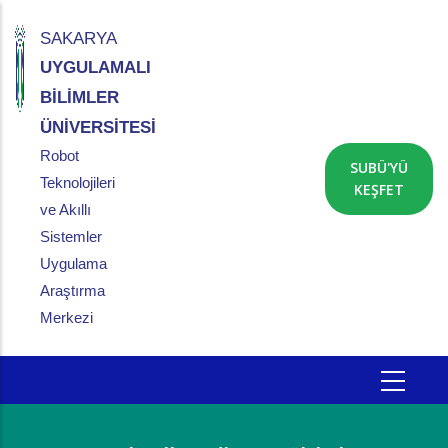
Ana
içeriğe
SAKARYA
atla
UYGULAMALI
BİLİMLER
ÜNİVERSİTESİ
Robot
SUBÜ'YÜ
Teknolojileri
KEŞFET
ve Akıllı
Sistemler
Uygulama
Araştırma
Merkezi