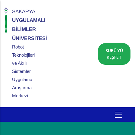
Ana
içeriğe
SAKARYA
atla
UYGULAMALI
BİLİMLER
ÜNİVERSİTESİ
Robot
SUBÜ'YÜ
Teknolojileri
KEŞFET
ve Akıllı
Sistemler
Uygulama
Araştırma
Merkezi