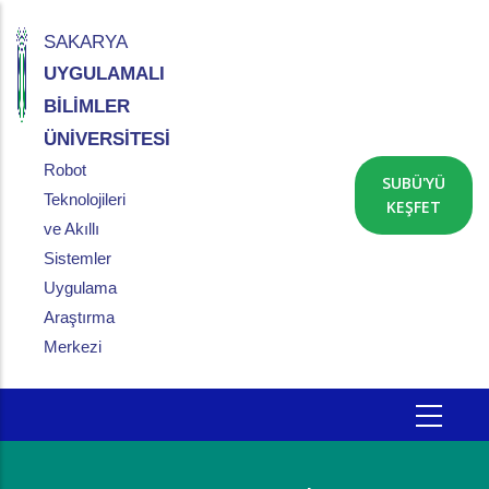
Ana
içeriğe
SAKARYA
atla
UYGULAMALI
BİLİMLER
ÜNİVERSİTESİ
Robot
SUBÜ'YÜ
Teknolojileri
KEŞFET
ve Akıllı
Sistemler
Uygulama
Araştırma
Merkezi